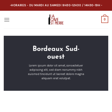
Skip
-HORAIRES - DU MARDI AU SAMEDI 9H30-12H30 / 14H30-19H -
to
content
0
Bordeaux Sud-
ouest
Lorem ipsum dolor sit amet, consectetuer
adipiscing elit, sed diam nonummy nibh
euismod tincidunt ut laoreet dolore magna
aliquam erat volutpat.